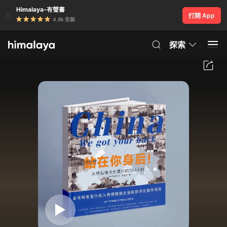
Himalaya-有聲書
打開 App
4.8k 安裝
探索