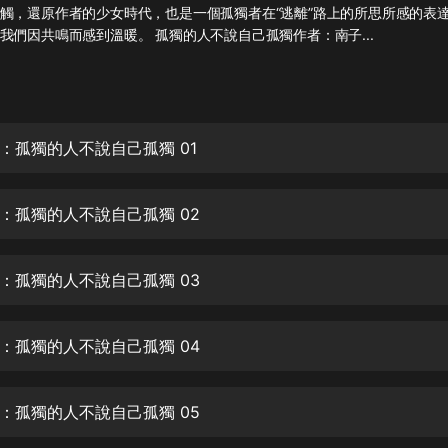
灰姑娘音樂
觸，還原作者的少女時代，也是一個孤獨者在“逃離”路上的所思所感的表
我們因共鳴而感到溫暖。 孤獨的人不說自己孤獨作者：南子...
郭德綱於謙相聲全集
德雲社郭德綱相聲VIP
安全警長啦咘啦哆·假期篇|新篇章加
：孤獨的人不說自己孤獨 01
更|寶寶巴士故事
寶寶巴士
：孤獨的人不說自己孤獨 02
凡人修仙傳|楊洋主演影視原著|薑廣
濤配音多播版本
光合積木
：孤獨的人不說自己孤獨 03
摸金天師【第一季】（紫襟演播）
有聲的紫襟
：孤獨的人不說自己孤獨 04
無敵六皇子|爆笑穿越|無敵流皇子|安
燃領銜有聲小說
：孤獨的人不說自己孤獨 05
安燃