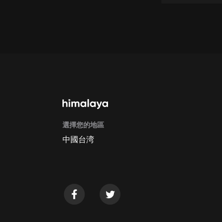
經典名著
人物傳記
電影
生活
英語
日語
課程
選擇您的地區
少兒教育
中國台湾
二次元
教育培訓
IT科技
汽車