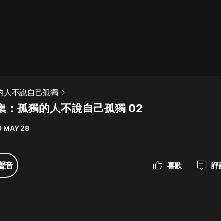
最佳女婿｜都市異能多人有聲劇｜一
種侃侃｜有聲小說
一種侃侃
米小圈上學記:一二三年級 | 暢銷出版
孤獨的人不說自己孤獨
物
集：孤獨的人不說自己孤獨 02
米小圈
9 MAY 28
破壞者聯盟篇1-4季·猴子警長科學探
案記|寶寶巴士
寶寶巴士
聲音
喜歡
評
大奉打更人丨頭陀淵領銜多人有聲
劇|暢聽全集|王鶴棣、田曦薇主演影
視劇原著|賣報小郎君
頭陀淵講故事
總有這樣的歌只想一個人聽