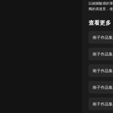
以細膩敏感的筆
懸疑
獨的表達里，使
科幻
查看更多
好書精講
外語
南子作品集
耽美
南子作品集
認知思維
人文
南子作品集
音樂
粵語
南子作品集
頭條
娛樂
南子作品集