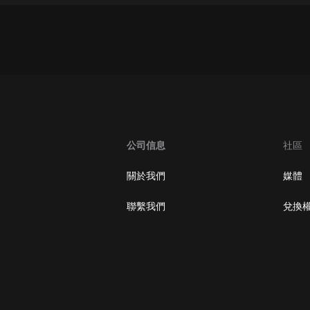
生命科學篇1-2·猴子警長科學探案記|
寶寶巴士科普
寶寶巴士
【新民間劇場】我的老千江湖｜ 有聲
的紫襟｜ 魔幻千手
有聲的紫襟
《夜色鋼琴曲》
夜色鋼琴曲趙海洋
公司信息
社區
太荒吞天訣丨熱血玄幻丨紫襟領銜有
關於我們
媒體
聲劇
有聲的紫襟
聯繫我們
兌換
嫡女貴嫁 | 一刀蘇蘇團隊制作 | 古言
宮鬥重生爽文 多人有聲劇
一刀蘇蘇
中國大案紀實 | 每日一驚案！真實案
件恐怖刑偵尚文
大舌頭尚文