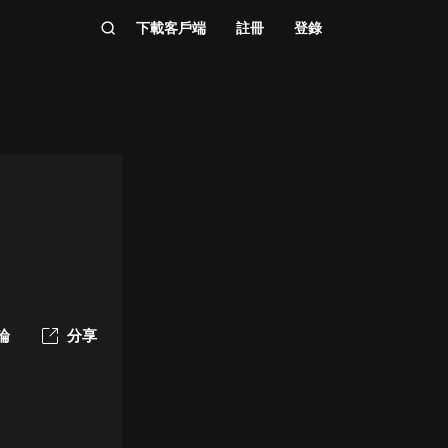
下載客戶端
註冊
登錄
論
分享