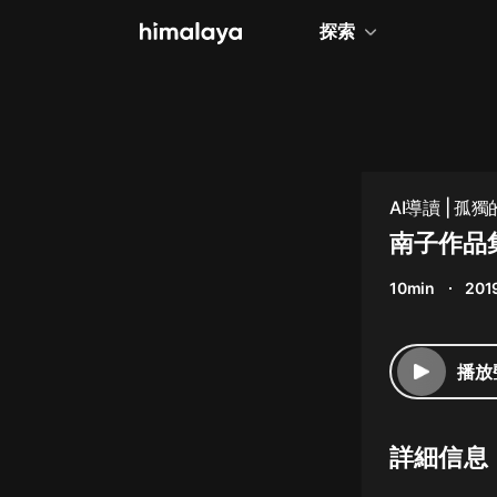
探索
全部
小說
個人成長
AI導讀 | 
相聲評書
南子作品
兒童
10min
201
歷史
情感治愈
播放
健康養生
商業財經
詳細信息
廣播劇