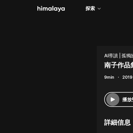
探索
全部
小說
個人成長
AI導讀 | 
相聲評書
南子作品
兒童
9min
2019
歷史
情感治愈
播放
健康養生
商業財經
詳細信息
廣播劇