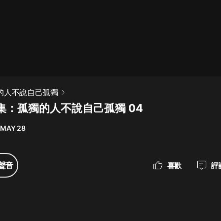
最佳女婿｜都市異能多人有聲劇｜一
種侃侃｜有聲小說
一種侃侃
米小圈上學記:一二三年級 | 暢銷出版
孤獨的人不說自己孤獨
物
集：孤獨的人不說自己孤獨 04
米小圈
 MAY 28
破壞者聯盟篇1-4季·猴子警長科學探
案記|寶寶巴士
寶寶巴士
聲音
喜歡
評
大奉打更人丨頭陀淵領銜多人有聲
劇|暢聽全集|王鶴棣、田曦薇主演影
視劇原著|賣報小郎君
頭陀淵講故事
總有這樣的歌只想一個人聽