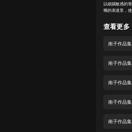
以細膩敏感的筆
懸疑
獨的表達里，使
科幻
查看更多
好書精講
外語
南子作品集
耽美
南子作品集
認知思維
人文
南子作品集
音樂
粵語
南子作品集
頭條
娛樂
南子作品集