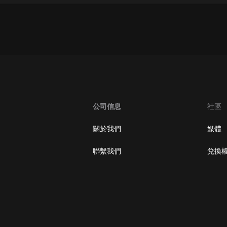
生命科學篇1-2·猴子警長科學探案記|
寶寶巴士科普
寶寶巴士
【新民間劇場】我的老千江湖｜ 有聲
的紫襟｜ 魔幻千手
有聲的紫襟
《夜色鋼琴曲》
夜色鋼琴曲趙海洋
公司信息
社區
太荒吞天訣丨熱血玄幻丨紫襟領銜有
關於我們
媒體
聲劇
有聲的紫襟
聯繫我們
兌換
嫡女貴嫁 | 一刀蘇蘇團隊制作 | 古言
宮鬥重生爽文 多人有聲劇
一刀蘇蘇
中國大案紀實 | 每日一驚案！真實案
件恐怖刑偵尚文
大舌頭尚文