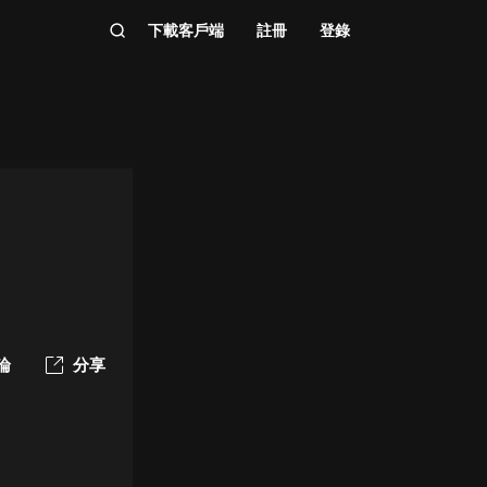
下載客戶端
註冊
登錄
論
分享