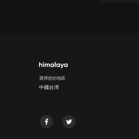
經典名著
人物傳記
電影
生活
英語
日語
課程
選擇您的地區
少兒教育
中國台湾
二次元
教育培訓
IT科技
汽車