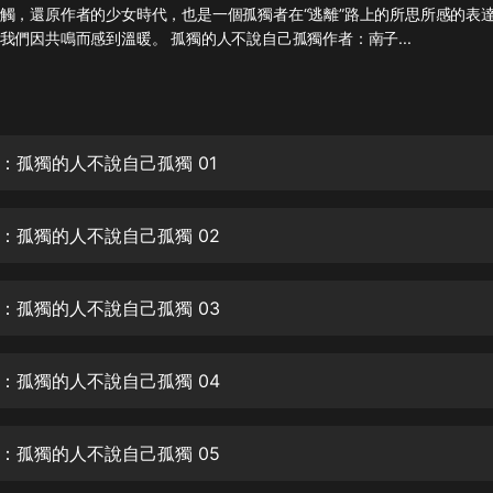
灰姑娘音樂
觸，還原作者的少女時代，也是一個孤獨者在“逃離”路上的所思所感的表
我們因共鳴而感到溫暖。 孤獨的人不說自己孤獨作者：南子...
郭德綱於謙相聲全集
德雲社郭德綱相聲VIP
安全警長啦咘啦哆·假期篇|新篇章加
：孤獨的人不說自己孤獨 01
更|寶寶巴士故事
寶寶巴士
：孤獨的人不說自己孤獨 02
凡人修仙傳|楊洋主演影視原著|薑廣
濤配音多播版本
光合積木
：孤獨的人不說自己孤獨 03
摸金天師【第一季】（紫襟演播）
有聲的紫襟
：孤獨的人不說自己孤獨 04
無敵六皇子|爆笑穿越|無敵流皇子|安
燃領銜有聲小說
：孤獨的人不說自己孤獨 05
安燃