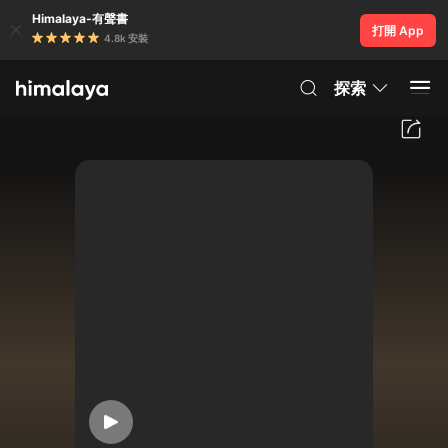
Himalaya-有聲書
打開 App
4.8k 安裝
探索