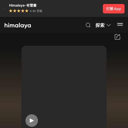
Himalaya-有聲書
打開 App
4.8k 安裝
探索