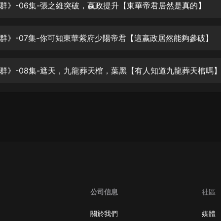
生命科學篇1-2·猴子警長科學探案記|
群》-06集-張之維突破，嬴政提升【東華帝君居然是真的】
寶寶巴士科普
寶寶巴士
群》-07集-你可知東華紫府少陽帝君【這嬴政居然能夠參破】
【新民間劇場】我的老千江湖｜ 有聲
的紫襟｜ 魔幻千手
有聲的紫襟
群》-08集-遮天，九龍葬天棺，葉黑【有人知道九龍葬天棺嗎
《夜色鋼琴曲》
夜色鋼琴曲趙海洋
太荒吞天訣丨熱血玄幻丨紫襟領銜有
聲劇
有聲的紫襟
嫡女貴嫁 | 一刀蘇蘇團隊制作 | 古言
宮鬥重生爽文 多人有聲劇
一刀蘇蘇
公司信息
社區
中國大案紀實 | 每日一驚案！真實案
件恐怖刑偵尚文
關於我們
媒體
大舌頭尚文