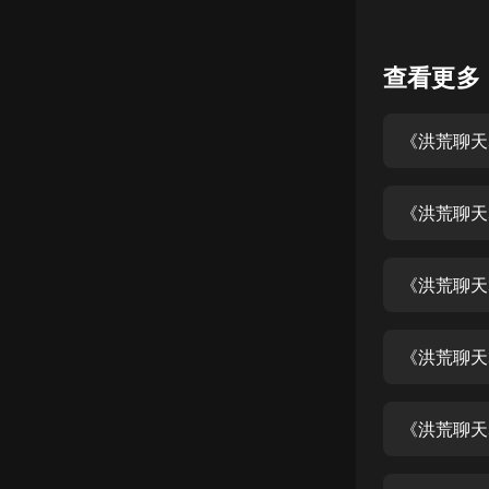
懸疑
查看更多
科幻
好書精講
《洪荒聊天
外語
耽美
《洪荒聊天
認知思維
人文
《洪荒聊天
音樂
《洪荒聊天
粵語
頭條
《洪荒聊天
娛樂