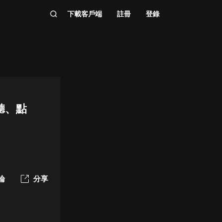
下載客戶端
註冊
登錄
聽、點
論
分享