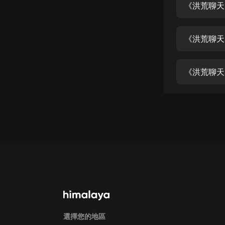
經典名著
《洪荒聊天
人物傳記
《洪荒聊天
電影
生活
《洪荒聊天
英語
日語
課程
少兒教育
二次元
教育培訓
IT科技
汽車
選擇您的地區