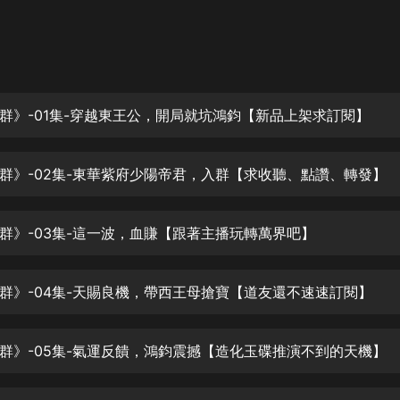
灰姑娘音樂
郭德綱於謙相聲全集
德雲社郭德綱相聲VIP
群》-01集-穿越東王公，開局就坑鴻鈞【新品上架求訂閱】
安全警長啦咘啦哆·假期篇|新篇章加
更|寶寶巴士故事
寶寶巴士
群》-02集-東華紫府少陽帝君，入群【求收聽、點讚、轉發】
凡人修仙傳|楊洋主演影視原著|薑廣
濤配音多播版本
光合積木
群》-03集-這一波，血賺【跟著主播玩轉萬界吧】
摸金天師【第一季】（紫襟演播）
有聲的紫襟
群》-04集-天賜良機，帶西王母搶寶【道友還不速速訂閱】
無敵六皇子|爆笑穿越|無敵流皇子|安
群》-05集-氣運反饋，鴻鈞震撼【造化玉碟推演不到的天機】
燃領銜有聲小說
安燃