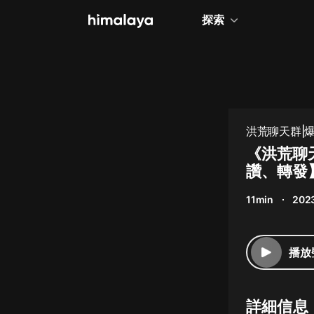
探索
全部
小說
個人成長
洪荒聊天群|爆
相聲評書
《洪荒聊
讚、轉發
兒童
11min
202
歷史
情感治愈
播放
健康養生
商業財經
詳細信息
廣播劇