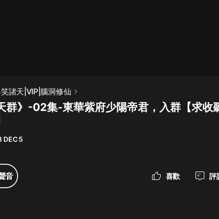
最佳女婿｜都市異能多人有聲劇｜一
種侃侃｜有聲小說
一種侃侃
米小圈上學記:一二三年級 | 暢銷出版
笑諸天|VIP|腦洞修仙
物
天群》-02集-東華紫府少陽帝君，入群【求收
米小圈
】
破壞者聯盟篇1-4季·猴子警長科學探
案記|寶寶巴士
3 DEC 5
寶寶巴士
大奉打更人丨頭陀淵領銜多人有聲
聲音
喜歡
評
劇|暢聽全集|王鶴棣、田曦薇主演影
視劇原著|賣報小郎君
頭陀淵講故事
總有這樣的歌只想一個人聽