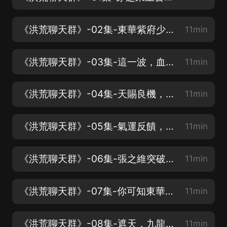
《洪荒聊天群》-02集-東華紫府少陽帝君，入群【求收聽、點讚、轉發】
11min
《洪荒聊天群》-03集-這一波，血賺【跟著主播玩轉萬界吧】
11min
《洪荒聊天群》-04集-天賜良機，帶西王母搶寶【道友還不速速訂閱】
11min
《洪荒聊天群》-05集-氣運反饋，鴻鈞震撼【造化玉碟推演不到的天機】
11min
《洪荒聊天群》-06集-張之維突破，嬴政提升【東華帝君居然是真的】
11min
《洪荒聊天群》-07集-你可知東華紫府少陽帝君【這嬴政居然能夠參破】
11min
《洪荒聊天群》-08集-遮天，九龍葬天棺，葉黑【有人知道九龍葬天棺嗎】
11min