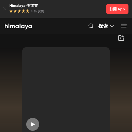
Himalaya-有聲書
打開 App
4.8k 安裝
探索