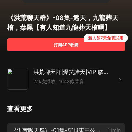
《洪荒聊天群》-08集-遮天，九龍葬天
棺，葉黑【有人知道九龍葬天棺嗎】
新人領7天免費試用
打開APP收聽
洪荒聊天群|爆笑諸天|VIP|腦洞修仙
2.1k次播放
1643條聲音
查看更多
《洪荒聊天群》-01集-穿越東王公，開局就坑鴻鈞【新品上架求訂閱】
11min