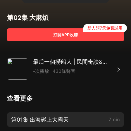
第02集 大麻煩
新人領7天免費試用
打開APP收聽
最后一個撈船人 | 民間奇談&懸疑解謎 | 恐怖盜墓爽文
-次播放
430條聲音
查看更多
第01集 出海碰上大霧天
7min