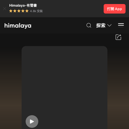
Himalaya-有聲書
打開 App
4.8k 安裝
探索