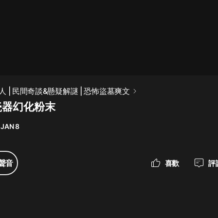
最佳女婿｜都市異能多人有聲劇｜一
種侃侃｜有聲小說
一種侃侃
米小圈上學記:一二三年級 | 暢銷出版
 | 民間奇談&懸疑解謎 | 恐怖盜墓爽文
物
瓷器幻化粉末
米小圈
 JAN 8
破壞者聯盟篇1-4季·猴子警長科學探
案記|寶寶巴士
寶寶巴士
聲音
喜歡
評
大奉打更人丨頭陀淵領銜多人有聲
劇|暢聽全集|王鶴棣、田曦薇主演影
視劇原著|賣報小郎君
頭陀淵講故事
總有這樣的歌只想一個人聽