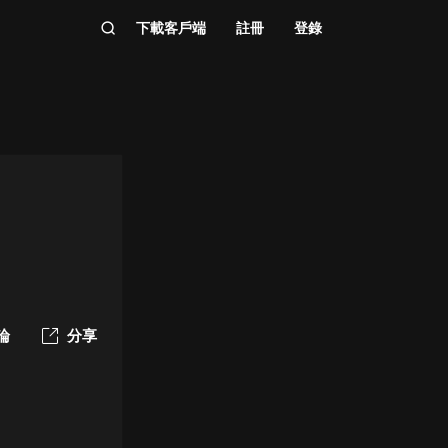
下載客戶端
註冊
登錄
論
分享