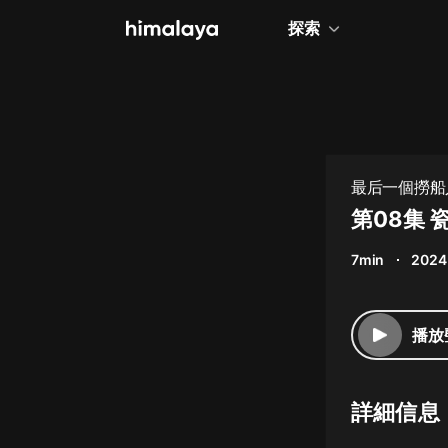
探索
全部
小說
個人成長
最后一個撈船人
相聲評書
第08集 
兒童
7min
2024
歷史
情感治愈
播放
健康養生
商業財經
詳細信息
廣播劇