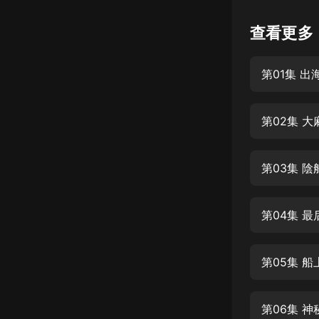
懸疑
查看更多
科幻
第01集 
好書精講
外語
第02集 大
耽美
認知思維
第03集 陰
人文
音樂
第04集 最
粵語
第05集 
頭條
娛樂
第06集 神