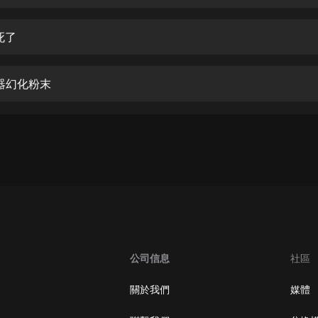
生命科學篇1-2·猴子警長科學探案記|
寶寶巴士科普
寶寶巴士
死了
【新民間劇場】我的老千江湖｜ 有聲
的紫襟｜ 魔幻千手
瓷器幻化粉末
有聲的紫襟
《夜色鋼琴曲》
夜色鋼琴曲趙海洋
太荒吞天訣丨熱血玄幻丨紫襟領銜有
聲劇
有聲的紫襟
嫡女貴嫁 | 一刀蘇蘇團隊制作 | 古言
宮鬥重生爽文 多人有聲劇
公司信息
社區
一刀蘇蘇
中國大案紀實 | 每日一驚案！真實案
關於我們
媒體
件恐怖刑偵尚文
大舌頭尚文