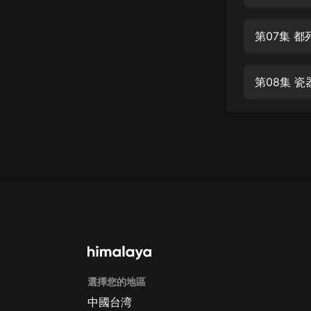
經典名著
人物傳記
第07集 都
電影
生活
第08集 
英語
日語
課程
少兒教育
二次元
教育培訓
IT科技
選擇您的地區
汽車
中國台湾