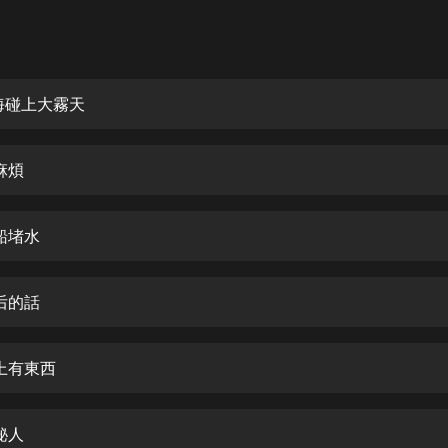
灰姑娘音樂
郭德綱於謙相聲全集
德雲社郭德綱相聲VIP
出海碰上大霧天
安全警長啦咘啦哆·假期篇|新篇章加
更|寶寶巴士故事
麻煩
寶寶巴士
凡人修仙傳|楊洋主演影視原著|薑廣
濤配音多播版本
船堵水
光合積木
后的話
摸金天師【第一季】（紫襟演播）
有聲的紫襟
船上有東西
無敵六皇子|爆笑穿越|無敵流皇子|安
燃領銜有聲小說
安燃
秘人