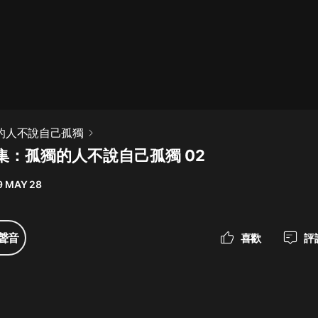
最佳女婿｜都市異能多人有聲劇｜一
種侃侃｜有聲小說
一種侃侃
米小圈上學記:一二三年級 | 暢銷出版
孤獨的人不說自己孤獨
物
集：孤獨的人不說自己孤獨 02
米小圈
9 MAY 28
破壞者聯盟篇1-4季·猴子警長科學探
案記|寶寶巴士
寶寶巴士
聲音
喜歡
評
大奉打更人丨頭陀淵領銜多人有聲
劇|暢聽全集|王鶴棣、田曦薇主演影
視劇原著|賣報小郎君
頭陀淵講故事
總有這樣的歌只想一個人聽