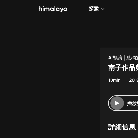
探索
全部
小說
個人成長
AI導讀 | 
相聲評書
南子作品
兒童
10min
201
歷史
情感治愈
播放
健康養生
商業財經
詳細信息
廣播劇