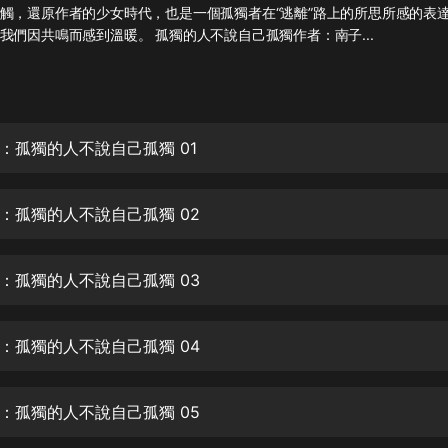
灰姑娘音樂
觸，還原作者的少女時代，也是一個孤獨者在“逃離”路上的所思所感的表
我們因共鳴而感到溫暖。 孤獨的人不說自己孤獨作者：南子...
郭德綱於謙相聲全集
德雲社郭德綱相聲VIP
安全警長啦咘啦哆·假期篇|新篇章加
：孤獨的人不說自己孤獨 01
更|寶寶巴士故事
寶寶巴士
：孤獨的人不說自己孤獨 02
凡人修仙傳|楊洋主演影視原著|薑廣
濤配音多播版本
光合積木
：孤獨的人不說自己孤獨 03
摸金天師【第一季】（紫襟演播）
有聲的紫襟
：孤獨的人不說自己孤獨 04
無敵六皇子|爆笑穿越|無敵流皇子|安
燃領銜有聲小說
：孤獨的人不說自己孤獨 05
安燃