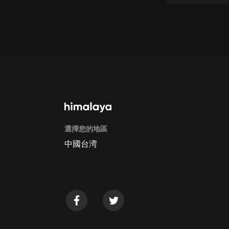
經典名著
人物傳記
電影
生活
英語
日語
課程
選擇您的地區
少兒教育
中國台湾
二次元
教育培訓
IT科技
汽車