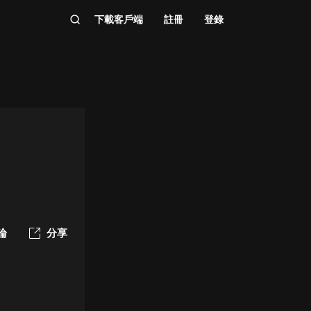
下載客戶端
註冊
登錄
論
分享