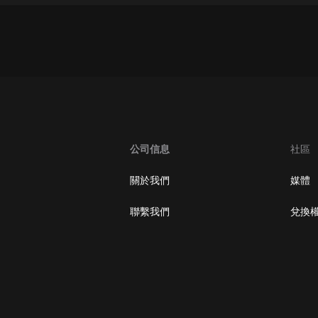
生命科學篇1-2·猴子警長科學探案記|
寶寶巴士科普
寶寶巴士
【新民間劇場】我的老千江湖｜ 有聲
的紫襟｜ 魔幻千手
有聲的紫襟
《夜色鋼琴曲》
夜色鋼琴曲趙海洋
公司信息
社區
太荒吞天訣丨熱血玄幻丨紫襟領銜有
關於我們
媒體
聲劇
有聲的紫襟
聯繫我們
兌換
嫡女貴嫁 | 一刀蘇蘇團隊制作 | 古言
宮鬥重生爽文 多人有聲劇
一刀蘇蘇
中國大案紀實 | 每日一驚案！真實案
件恐怖刑偵尚文
大舌頭尚文