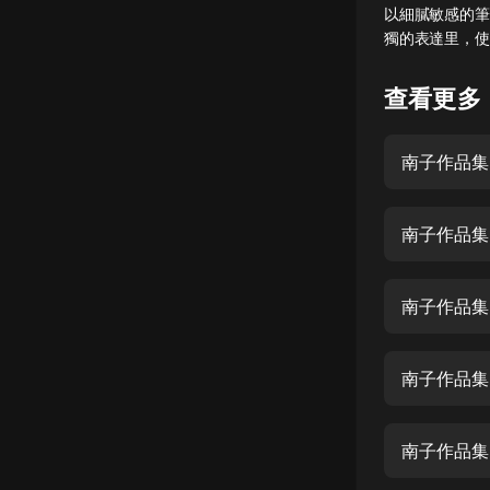
以細膩敏感的筆
懸疑
獨的表達里，使
科幻
查看更多
好書精講
外語
南子作品集
耽美
南子作品集
認知思維
人文
南子作品集
音樂
粵語
南子作品集
頭條
娛樂
南子作品集