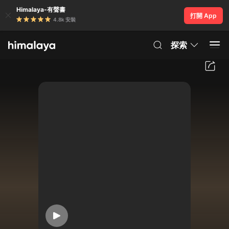
Himalaya-有聲書
打開 App
4.8k 安裝
探索