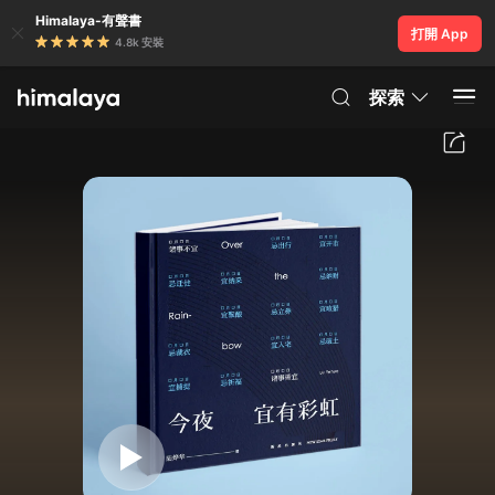
Himalaya-有聲書
打開 App
4.8k 安裝
探索