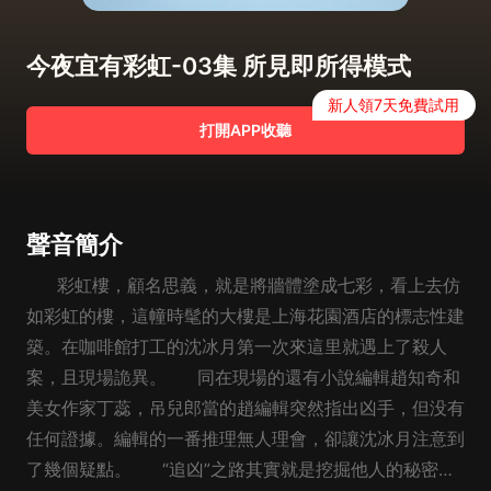
今夜宜有彩虹-03集 所見即所得模式
新人領7天免費試用
打開APP收聽
聲音簡介
彩虹樓，顧名思義，就是將牆體塗成七彩，看上去仿
如彩虹的樓，這幢時髦的大樓是上海花園酒店的標志性建
築。在咖啡館打工的沈冰月第一次來這里就遇上了殺人
案，且現場詭異。 同在現場的還有小說編輯趙知奇和
美女作家丁蕊，吊兒郎當的趙編輯突然指出凶手，但没有
任何證據。編輯的一番推理無人理會，卻讓沈冰月注意到
了幾個疑點。 “追凶”之路其實就是挖掘他人的秘密，