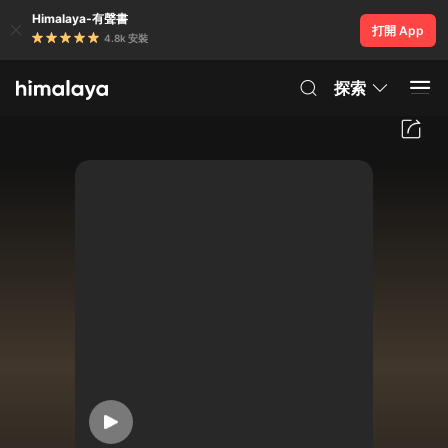
Himalaya-有聲書
打開 App
4.8k 安裝
探索