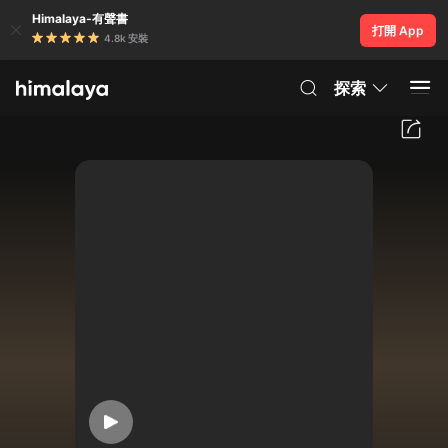
Himalaya-有聲書
打開 App
4.8k 安裝
探索