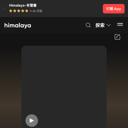
Himalaya-有聲書
打開 App
4.8k 安裝
探索