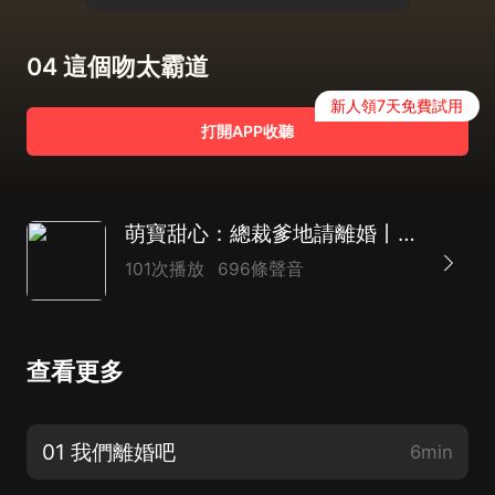
04 這個吻太霸道
新人領7天免費試用
打開APP收聽
萌寶甜心：總裁爹地請離婚丨【精品多播】霸總文必聽
101次播放
696條聲音
查看更多
01 我們離婚吧
6min