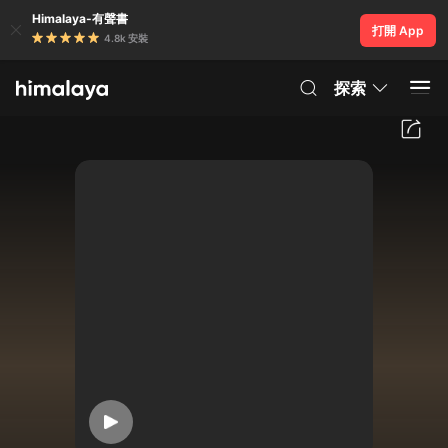
Himalaya-有聲書
打開 App
4.8k 安裝
探索