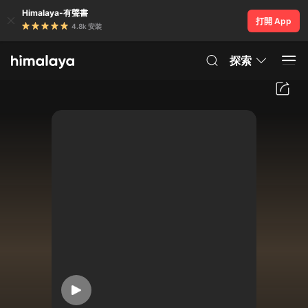
Himalaya-有聲書
打開 App
4.8k 安裝
探索