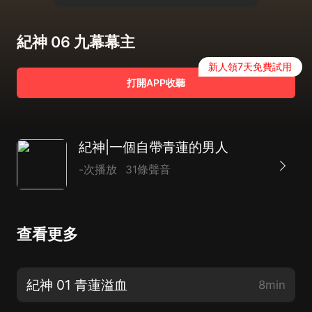
紀神 06 九幕幕主
新人領7天免費試用
打開APP收聽
紀神|一個自帶青蓮的男人
-次播放
31條聲音
查看更多
紀神 01 青蓮溢血
8min