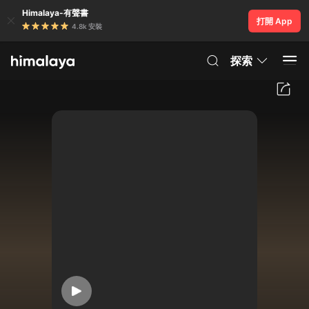
Himalaya-有聲書
打開 App
4.8k 安裝
探索