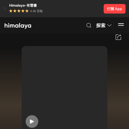
Himalaya-有聲書
打開 App
4.8k 安裝
探索