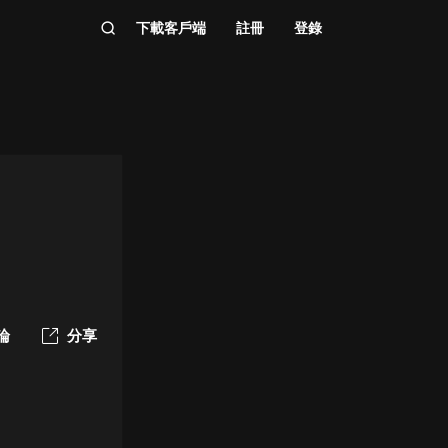
下載客戶端
註冊
登錄
論
分享