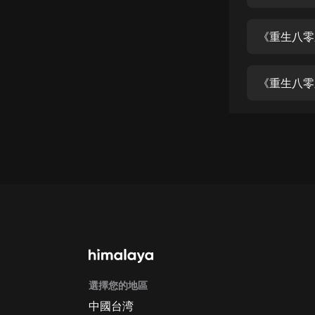
經典名著
人物傳記
《重生八零
電影
生活
《重生八零
英語
日語
課程
少兒教育
二次元
教育培訓
IT科技
選擇您的地區
汽車
中國台湾