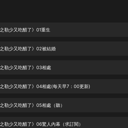
灰姑娘音樂
郭德綱於謙相聲全集
德雲社郭德綱相聲VIP
之勒少又吃醋了》01重生
安全警長啦咘啦哆·假期篇|新篇章加
更|寶寶巴士故事
之勒少又吃醋了》02被結婚
寶寶巴士
凡人修仙傳|楊洋主演影視原著|薑廣
濤配音多播版本
之勒少又吃醋了》03相處
光合積木
之勒少又吃醋了》04相處(每天早7：00更新)
摸金天師【第一季】（紫襟演播）
有聲的紫襟
之勒少又吃醋了》05相處（聽）
無敵六皇子|爆笑穿越|無敵流皇子|安
燃領銜有聲小說
安燃
之勒少又吃醋了》06驚人內幕（求訂閱）