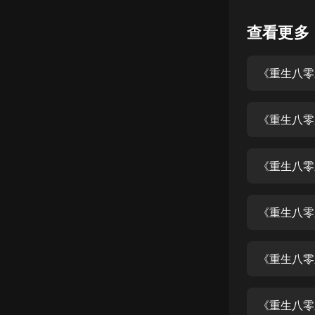
懸疑
查看更多
科幻
《重生八零
好書精講
外語
《重生八零
耽美
認知思維
《重生八零
人文
音樂
《重生八零
粵語
《重生八零
頭條
娛樂
《重生八零