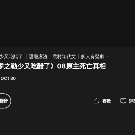
最佳女婿｜都市異能多人有聲劇｜一
種侃侃｜有聲小說
一種侃侃
米小圈上學記:一二三年級 | 暢銷出版
少又吃醋了 丨甜寵虐渣丨農村年代文丨多人有聲劇
物
零之勒少又吃醋了》08原主死亡真相
米小圈
 OCT 30
破壞者聯盟篇1-4季·猴子警長科學探
案記|寶寶巴士
寶寶巴士
聲音
喜歡
評
大奉打更人丨頭陀淵領銜多人有聲
劇|暢聽全集|王鶴棣、田曦薇主演影
視劇原著|賣報小郎君
頭陀淵講故事
總有這樣的歌只想一個人聽