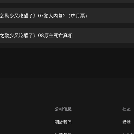
生命科學篇1-2·猴子警長科學探案記|
寶寶巴士科普
寶寶巴士
之勒少又吃醋了》07驚人內幕2（求月票）
【新民間劇場】我的老千江湖｜ 有聲
的紫襟｜ 魔幻千手
之勒少又吃醋了》08原主死亡真相
有聲的紫襟
《夜色鋼琴曲》
夜色鋼琴曲趙海洋
太荒吞天訣丨熱血玄幻丨紫襟領銜有
聲劇
有聲的紫襟
嫡女貴嫁 | 一刀蘇蘇團隊制作 | 古言
宮鬥重生爽文 多人有聲劇
公司信息
社區
一刀蘇蘇
中國大案紀實 | 每日一驚案！真實案
關於我們
媒體
件恐怖刑偵尚文
大舌頭尚文