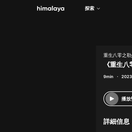
探索
全部
小說
個人成長
重生八零之勒
相聲評書
《重生八
兒童
9min
2023
歷史
情感治愈
播放
健康養生
商業財經
詳細信息
廣播劇