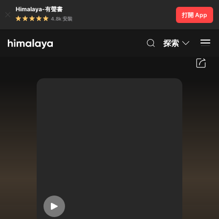
Himalaya-有聲書
打開 App
4.8k 安裝
探索