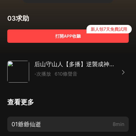
03求助
新人領7天免費試用
打開APP收聽
后山守山人【多播】逆襲成神之路
-次播放
610條聲音
查看更多
01爺爺仙逝
8min