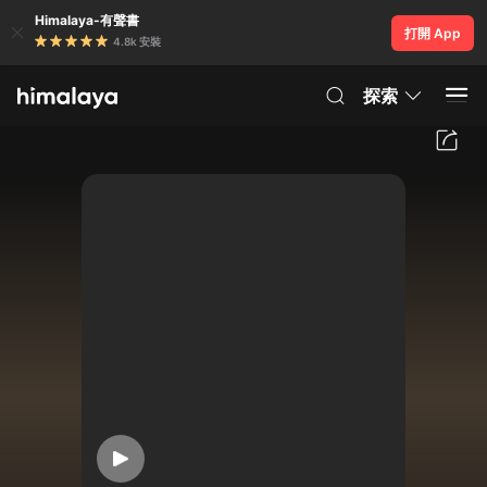
Himalaya-有聲書
打開 App
4.8k 安裝
探索