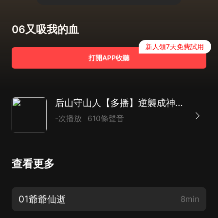
06又吸我的血
新人領7天免費試用
打開APP收聽
后山守山人【多播】逆襲成神之路
-次播放
610條聲音
查看更多
01爺爺仙逝
8min