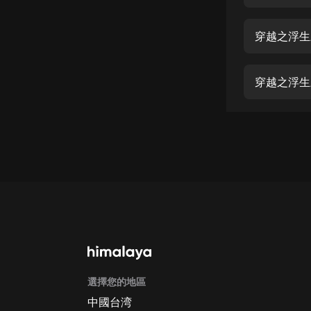
經典名著
人物傳記
穿越之浮生
電影
生活
穿越之浮生
英語
日語
課程
少兒教育
二次元
教育培訓
IT科技
選擇您的地區
汽車
中國台湾