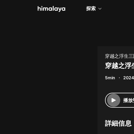
探索
全部
小說
個人成長
穿越之浮生三
相聲評書
穿越之浮
兒童
5min
2024
歷史
情感治愈
播放
健康養生
商業財經
詳細信息
廣播劇