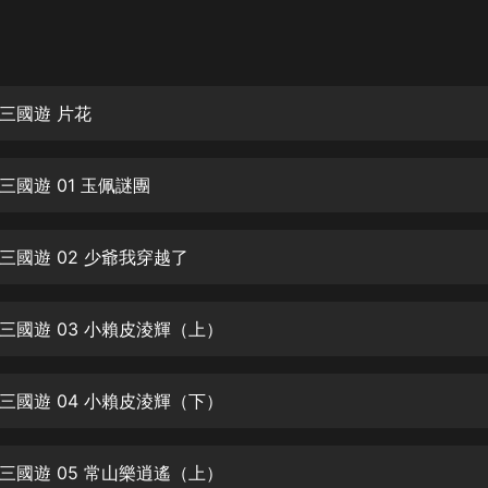
灰姑娘音樂
郭德綱於謙相聲全集
德雲社郭德綱相聲VIP
三國遊 片花
安全警長啦咘啦哆·假期篇|新篇章加
更|寶寶巴士故事
三國遊 01 玉佩謎團
寶寶巴士
凡人修仙傳|楊洋主演影視原著|薑廣
濤配音多播版本
三國遊 02 少爺我穿越了
光合積木
三國遊 03 小賴皮淩輝（上）
摸金天師【第一季】（紫襟演播）
有聲的紫襟
三國遊 04 小賴皮淩輝（下）
無敵六皇子|爆笑穿越|無敵流皇子|安
燃領銜有聲小說
安燃
三國遊 05 常山樂逍遙（上）