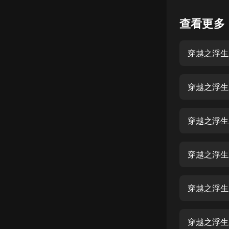
懸疑
查看更多
科幻
穿越之浮生
好書精講
外語
穿越之浮生
耽美
認知思維
穿越之浮生
人文
音樂
穿越之浮生
粵語
穿越之浮生
頭條
娛樂
穿越之浮生