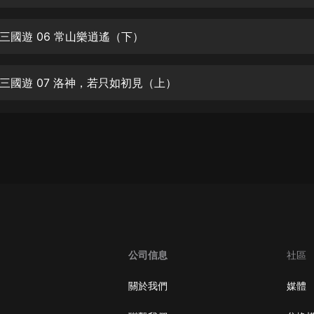
生命科學篇1-2·猴子警長科學探案記|
寶寶巴士科普
寶寶巴士
三國遊 06 常山樂逍遙（下）
【新民間劇場】我的老千江湖｜ 有聲
的紫襟｜ 魔幻千手
三國遊 07 洛神，若只如初見（上）
有聲的紫襟
《夜色鋼琴曲》
夜色鋼琴曲趙海洋
太荒吞天訣丨熱血玄幻丨紫襟領銜有
聲劇
有聲的紫襟
嫡女貴嫁 | 一刀蘇蘇團隊制作 | 古言
宮鬥重生爽文 多人有聲劇
公司信息
社區
一刀蘇蘇
中國大案紀實 | 每日一驚案！真實案
關於我們
媒體
件恐怖刑偵尚文
大舌頭尚文