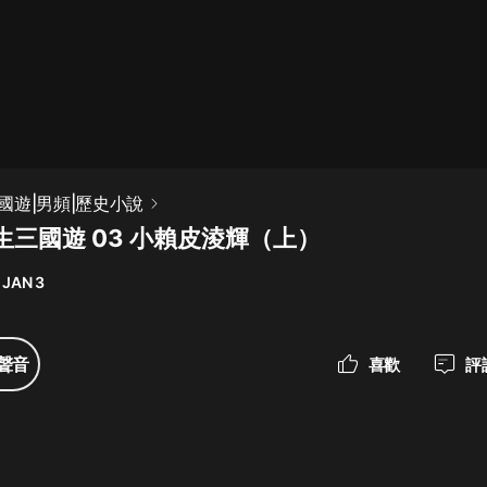
最佳女婿｜都市異能多人有聲劇｜一
種侃侃｜有聲小說
一種侃侃
米小圈上學記:一二三年級 | 暢銷出版
國遊|男頻|歷史小說
物
生三國遊 03 小賴皮淩輝（上）
米小圈
 JAN 3
破壞者聯盟篇1-4季·猴子警長科學探
案記|寶寶巴士
寶寶巴士
聲音
喜歡
評
大奉打更人丨頭陀淵領銜多人有聲
劇|暢聽全集|王鶴棣、田曦薇主演影
視劇原著|賣報小郎君
頭陀淵講故事
總有這樣的歌只想一個人聽