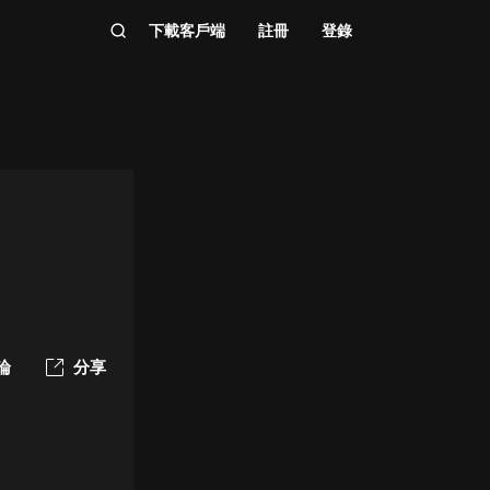
下載客戶端
註冊
登錄
論
分享