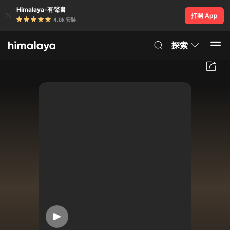
Himalaya-有聲書
打開 App
4.8k 安裝
探索