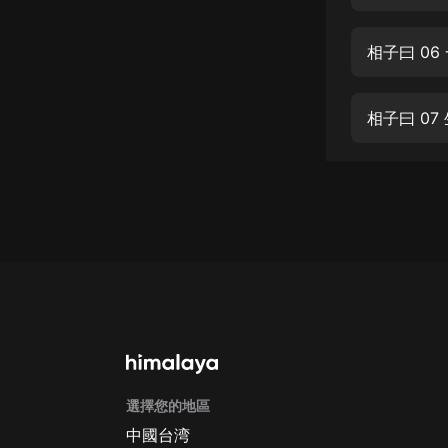
經典名著
人物傳記
相子曰 06
電影
生活
相子曰 07
英語
日語
課程
少兒教育
二次元
教育培訓
IT科技
選擇您的地區
汽車
中國台湾