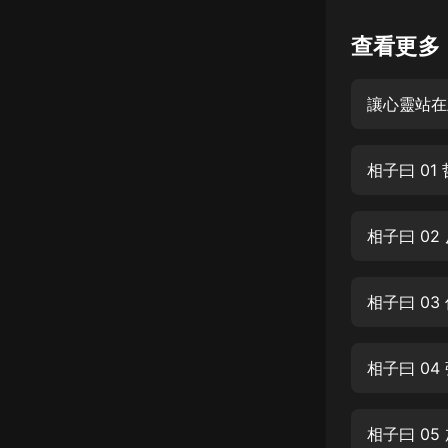
懸疑
查看更多
科幻
讓心靈站在
好書精講
外語
相子曰 0
耽美
認知思維
相子曰 0
人文
音樂
相子曰 0
粵語
相子曰 0
頭條
娛樂
相子曰 05