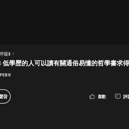
最佳女婿｜都市異能多人有聲劇｜一
種侃侃｜有聲小說
一種侃侃
米小圈上學記:一二三年級 | 暢銷出版
吸II
物
03 低學歷的人可以讀有關通俗易懂的哲學書求
米小圈
FEB 9
破壞者聯盟篇1-4季·猴子警長科學探
案記|寶寶巴士
寶寶巴士
聲音
喜歡
評
大奉打更人丨頭陀淵領銜多人有聲
劇|暢聽全集|王鶴棣、田曦薇主演影
視劇原著|賣報小郎君
頭陀淵講故事
總有這樣的歌只想一個人聽