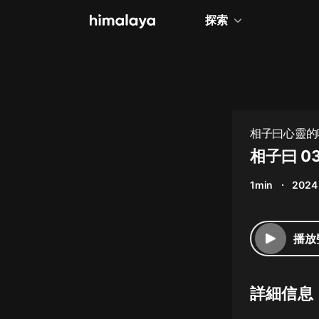
探索
全部
小說
個人成長
相子曰心靈的呼
相聲評書
相子曰 
兒童
1min
2024 
歷史
情感治愈
播放
健康養生
商業財經
詳細信息
廣播劇