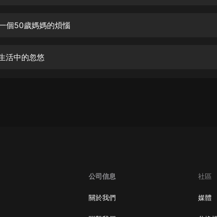
生命科學篇1-2·猴子警長科學探案記|
寶寶巴士科普
寶寶巴士
 一個50歲媽媽的煩惱
【新民間劇場】我的老千江湖｜ 有聲
的紫襟｜ 魔幻千手
 生活中的忽悠
有聲的紫襟
《夜色鋼琴曲》
夜色鋼琴曲趙海洋
太荒吞天訣丨熱血玄幻丨紫襟領銜有
聲劇
有聲的紫襟
嫡女貴嫁 | 一刀蘇蘇團隊制作 | 古言
宮鬥重生爽文 多人有聲劇
公司信息
社區
一刀蘇蘇
中國大案紀實 | 每日一驚案！真實案
關於我們
媒體
件恐怖刑偵尚文
大舌頭尚文