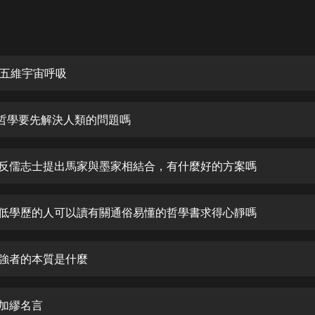
灰姑娘音樂
郭德綱於謙相聲全集
德雲社郭德綱相聲VIP
五維宇宙呼吸
安全警長啦咘啦哆·假期篇|新篇章加
更|寶寶巴士故事
1 哲學要先解決人類的問題嗎
寶寶巴士
凡人修仙傳|楊洋主演影視原著|薑廣
濤配音多播版本
2 反儒志士提出馬家與墨家相結合，有什麼好的方案嗎
光合積木
3 低學歷的人可以讀有關通俗易懂的哲學書求得心靜嗎
摸金天師【第一季】（紫襟演播）
有聲的紫襟
4 強者的本質是什麼
無敵六皇子|爆笑穿越|無敵流皇子|安
燃領銜有聲小說
安燃
 加繆名言