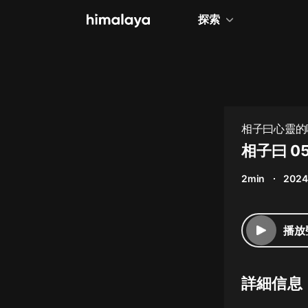
探索
全部
小說
個人成長
相子曰心靈的呼
相聲評書
相子曰 0
兒童
2min
2024
歷史
情感治愈
播放
健康養生
商業財經
詳細信息
廣播劇