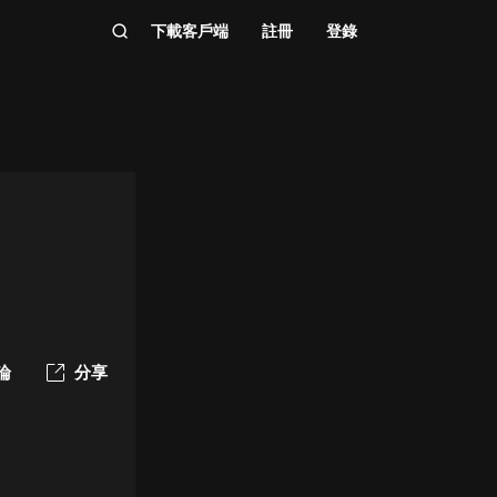
下載客戶端
註冊
登錄
論
分享