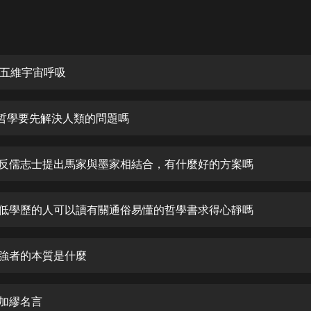
灰姑娘音樂
郭德綱於謙相聲全集
德雲社郭德綱相聲VIP
五維宇宙呼吸
安全警長啦咘啦哆·假期篇|新篇章加
更|寶寶巴士故事
1 哲學要先解決人類的問題嗎
寶寶巴士
凡人修仙傳|楊洋主演影視原著|薑廣
濤配音多播版本
2 反儒志士提出馬家與墨家相結合，有什麼好的方案嗎
光合積木
3 低學歷的人可以讀有關通俗易懂的哲學書求得心靜嗎
摸金天師【第一季】（紫襟演播）
有聲的紫襟
4 強者的本質是什麼
無敵六皇子|爆笑穿越|無敵流皇子|安
燃領銜有聲小說
安燃
 加繆名言