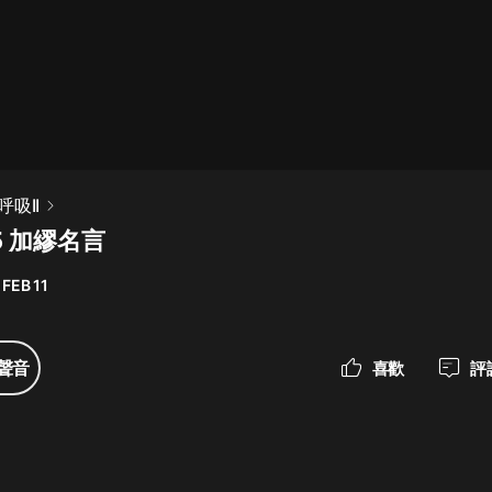
最佳女婿｜都市異能多人有聲劇｜一
種侃侃｜有聲小說
一種侃侃
米小圈上學記:一二三年級 | 暢銷出版
吸II
物
5 加繆名言
米小圈
 FEB 11
破壞者聯盟篇1-4季·猴子警長科學探
案記|寶寶巴士
寶寶巴士
聲音
喜歡
評
大奉打更人丨頭陀淵領銜多人有聲
劇|暢聽全集|王鶴棣、田曦薇主演影
視劇原著|賣報小郎君
頭陀淵講故事
總有這樣的歌只想一個人聽