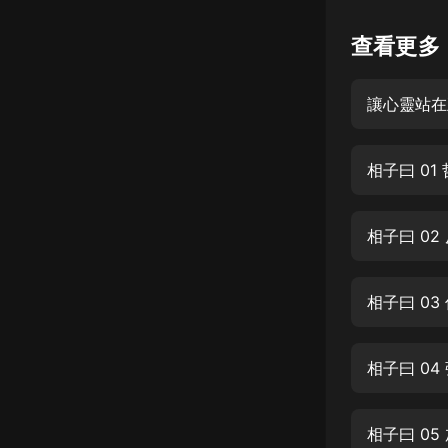
懸疑
查看更多
科幻
讓心靈站在
好書精講
外語
相子曰 0
耽美
認知思維
相子曰 0
人文
音樂
相子曰 0
粵語
相子曰 0
頭條
娛樂
相子曰 05