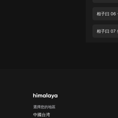
經典名著
人物傳記
相子曰 06
電影
生活
相子曰 07
英語
日語
課程
少兒教育
二次元
教育培訓
IT科技
選擇您的地區
汽車
中國台湾