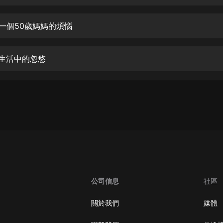
生命科學篇1-2·猴子警長科學探案記|
寶寶巴士科普
寶寶巴士
 一個50歲媽媽的煩惱
【新民間劇場】我的老千江湖｜ 有聲
的紫襟｜ 魔幻千手
 生活中的忽悠
有聲的紫襟
《夜色鋼琴曲》
夜色鋼琴曲趙海洋
太荒吞天訣丨熱血玄幻丨紫襟領銜有
聲劇
有聲的紫襟
嫡女貴嫁 | 一刀蘇蘇團隊制作 | 古言
宮鬥重生爽文 多人有聲劇
公司信息
社區
一刀蘇蘇
中國大案紀實 | 每日一驚案！真實案
關於我們
媒體
件恐怖刑偵尚文
大舌頭尚文