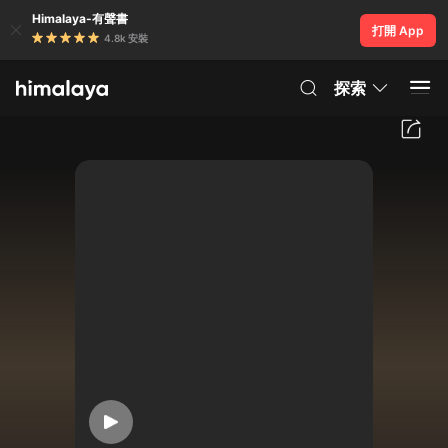
Himalaya-有聲書
打開 App
4.8k 安裝
探索