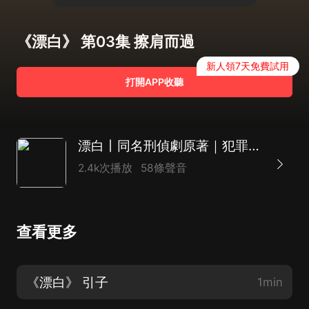
《漂白》 第03集 擦肩而過
新人領7天免費試用
打開APP收聽
漂白丨同名刑偵劇原著｜犯罪心理丨中國版沉默的羔羊
2.4k次播放
58條聲音
查看更多
《漂白》 引子
1min