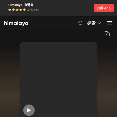
Himalaya-有聲書
打開 App
4.8k 安裝
探索