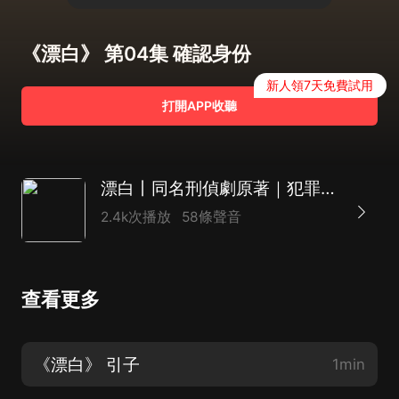
《漂白》 第04集 確認身份
新人領7天免費試用
打開APP收聽
漂白丨同名刑偵劇原著｜犯罪心理丨中國版沉默的羔羊
2.4k次播放
58條聲音
查看更多
《漂白》 引子
1min