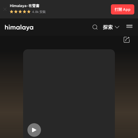
Himalaya-有聲書
打開 App
4.8k 安裝
探索