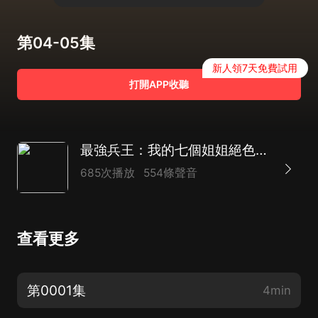
第04-05集
新人領7天免費試用
打開APP收聽
最強兵王：我的七個姐姐絕色傾城 | 爆笑 爆爽
685次播放
554條聲音
查看更多
第0001集
4min