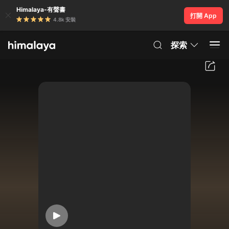
Himalaya-有聲書
打開 App
4.8k 安裝
探索