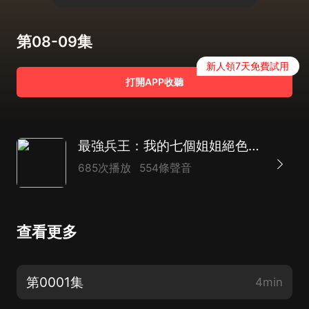
第08-09集
新人領7天免費試用
打開APP收聽
最強兵王：我的七個姐姐絕色傾城 | 爆笑 爆爽
685次播放
554條聲音
查看更多
第0001集
4min