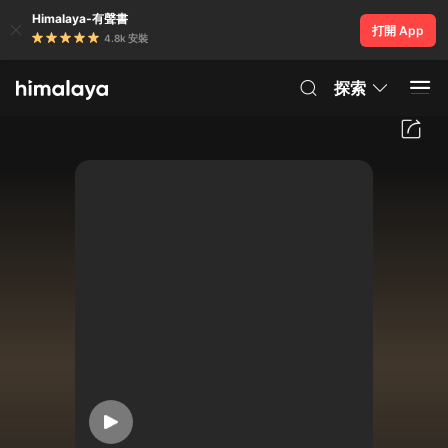
Himalaya-有聲書
打開 App
4.8k 安裝
探索