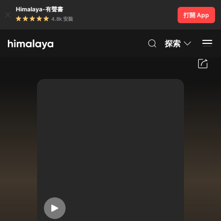
Himalaya-有聲書
打開 App
4.8k 安裝
探索