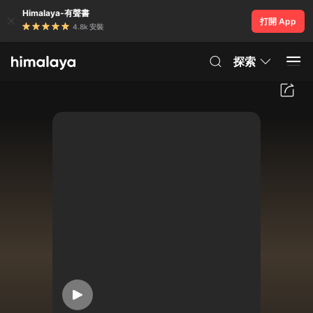
Himalaya-有聲書
打開 App
4.8k 安裝
探索