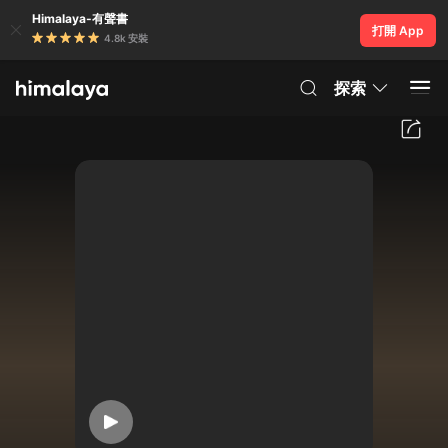
Himalaya-有聲書
打開 App
4.8k 安裝
探索