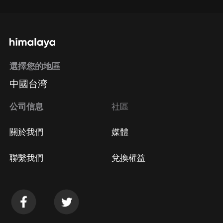
選擇您的地區
中國台湾
公司信息
社區
關於我們
媒體
聯繫我們
兌換權益