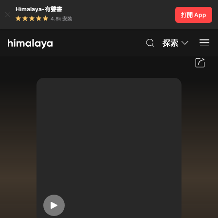
Himalaya-有聲書
打開 App
4.8k 安裝
探索