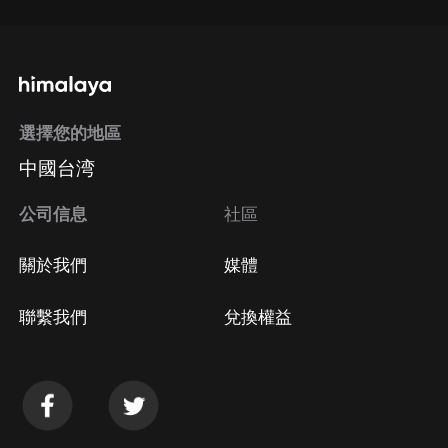
選擇您的地區
中國台湾
公司信息
社區
關於我們
媒體
聯繫我們
兌換權益