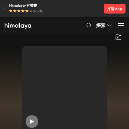
Himalaya-有聲書
打開 App
4.8k 安裝
探索