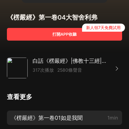
《楞嚴經》第一卷04大智舍利弗
新人領7天免費試用
打開APP收聽
白話《楞嚴經》|佛教十三經|正法得正知正見
317次播放
2580條聲音
查看更多
《楞嚴經》第一卷01如是我聞
1min