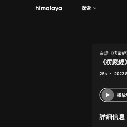
探索
全部
小說
個人成長
白話《楞嚴經
相聲評書
《楞嚴經
兒童
25s
2023 
歷史
情感治愈
播放
健康養生
商業財經
詳細信息
廣播劇