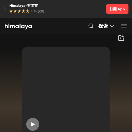
Himalaya-有聲書
打開 App
4.8k 安裝
探索