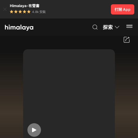
Himalaya-有聲書
打開 App
4.8k 安裝
探索