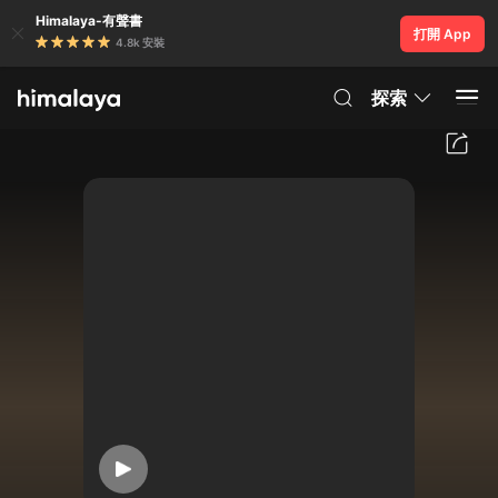
Himalaya-有聲書
打開 App
4.8k 安裝
探索