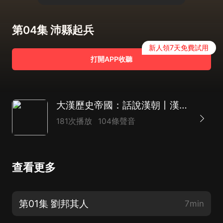
第04集 沛縣起兵
新人領7天免費試用
打開APP收聽
大漢歷史帝國：話說漢朝丨漢朝有意思 劉邦
181次播放
104條聲音
查看更多
第01集 劉邦其人
7min