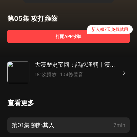
第05集 攻打雍齒
新人領7天免費試用
打開APP收聽
大漢歷史帝國：話說漢朝丨漢朝有意思 劉邦
181次播放
104條聲音
查看更多
第01集 劉邦其人
7min