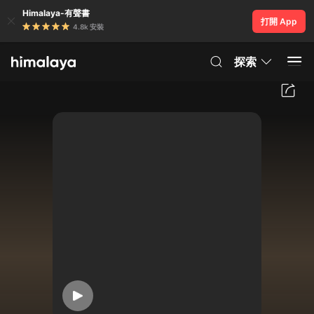
Himalaya-有聲書
打開 App
4.8k 安裝
探索