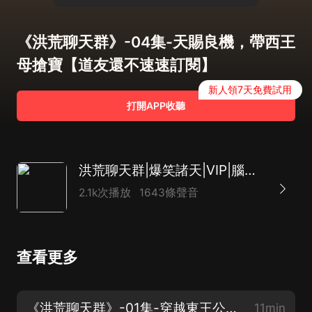
《洪荒聊天群》-04集-天賜良機，帶西王
母搶寶【道友還不速速訂閱】
新人領7天免費試用
打開APP收聽
洪荒聊天群|爆笑諸天|VIP|腦洞修仙
2.1k次播放
1643條聲音
查看更多
《洪荒聊天群》-01集-穿越東王公，開局就坑鴻鈞【新品上架求訂閱】
11min