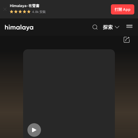
Himalaya-有聲書
打開 App
4.8k 安裝
探索