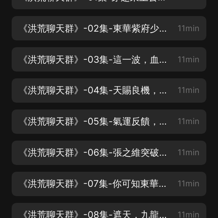
《洪荒聊天群》-02集-東華紫府少陽帝君，入群【求收聽、點讚、轉發】
11min
《洪荒聊天群》-03集-這一波，血賺【跟著主播玩轉萬界吧】
11min
《洪荒聊天群》-04集-天賜良機，帶西王母搶寶【道友還不速速訂閱】
11min
《洪荒聊天群》-05集-氣運反饋，鴻鈞震撼【造化玉碟推演不到的天機】
11min
《洪荒聊天群》-06集-張之維突破，嬴政提升【東華帝君居然是真的】
11min
《洪荒聊天群》-07集-你可知東華紫府少陽帝君【這嬴政居然能夠參破】
11min
《洪荒聊天群》-08集-遮天，九龍葬天棺，葉黑【有人知道九龍葬天棺嗎】
11min