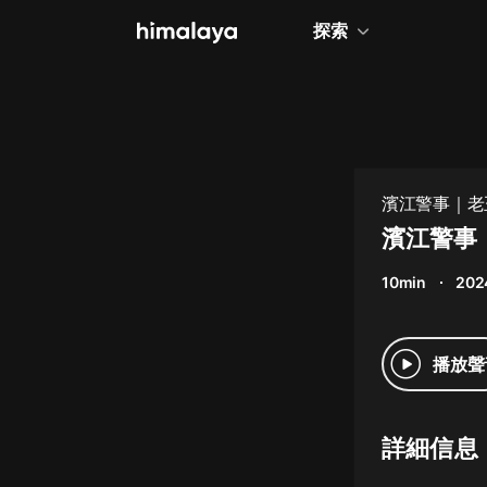
探索
全部
小說
個人成長
濱江警事｜老王
相聲評書
濱江警事（
兒童
10min
202
歷史
情感治愈
播放聲
健康養生
商業財經
詳細信息
廣播劇