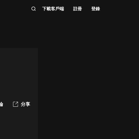
下載客戶端
註冊
登錄
論
分享