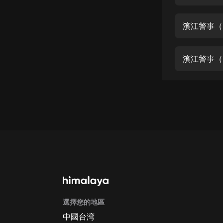
經典名著
人物傳記
濱江警事（
電影
生活
濱江警事（
英語
日語
課程
少兒教育
二次元
教育培訓
IT科技
選擇您的地區
汽車
中國台湾