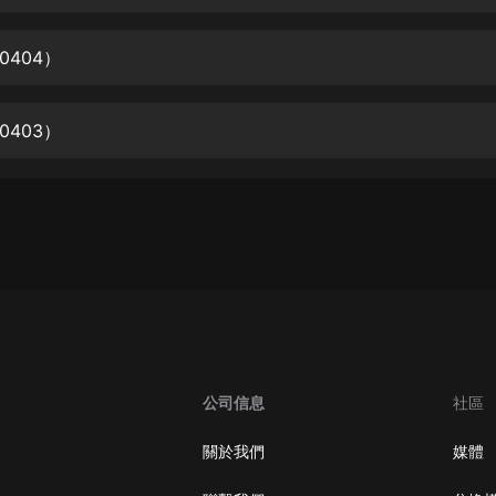
生命科學篇1-2·猴子警長科學探案記|
寶寶巴士科普
寶寶巴士
0404）
【新民間劇場】我的老千江湖｜ 有聲
的紫襟｜ 魔幻千手
0403）
有聲的紫襟
《夜色鋼琴曲》
夜色鋼琴曲趙海洋
太荒吞天訣丨熱血玄幻丨紫襟領銜有
聲劇
有聲的紫襟
嫡女貴嫁 | 一刀蘇蘇團隊制作 | 古言
宮鬥重生爽文 多人有聲劇
公司信息
社區
一刀蘇蘇
中國大案紀實 | 每日一驚案！真實案
關於我們
媒體
件恐怖刑偵尚文
大舌頭尚文