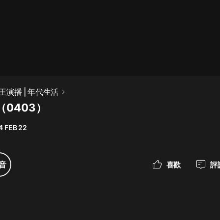
最佳女婿｜都市異能多人有聲劇｜一
種侃侃｜有聲小說
一種侃侃
米小圈上學記:一二三年級 | 暢銷出版
演播 | 年代生活
物
0403）
米小圈
4 FEB 22
破壞者聯盟篇1-4季·猴子警長科學探
案記|寶寶巴士
寶寶巴士
音
喜歡
評
大奉打更人丨頭陀淵領銜多人有聲
劇|暢聽全集|王鶴棣、田曦薇主演影
視劇原著|賣報小郎君
頭陀淵講故事
總有這樣的歌只想一個人聽