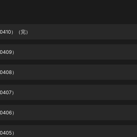
灰姑娘音樂
郭德綱於謙相聲全集
德雲社郭德綱相聲VIP
0410）（完）
安全警長啦咘啦哆·假期篇|新篇章加
更|寶寶巴士故事
0409）
寶寶巴士
凡人修仙傳|楊洋主演影視原著|薑廣
濤配音多播版本
0408）
光合積木
407）
摸金天師【第一季】（紫襟演播）
有聲的紫襟
0406）
無敵六皇子|爆笑穿越|無敵流皇子|安
燃領銜有聲小說
安燃
0405）