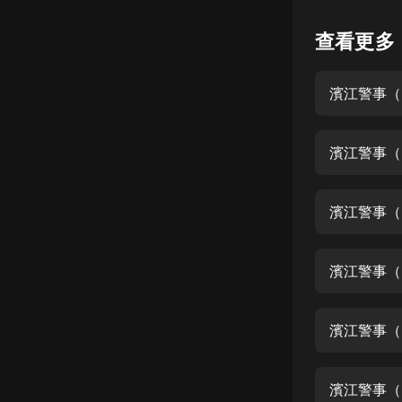
懸疑
查看更多
科幻
濱江警事（
好書精講
外語
濱江警事（
耽美
認知思維
濱江警事（
人文
音樂
濱江警事（0
粵語
濱江警事（
頭條
娛樂
濱江警事（