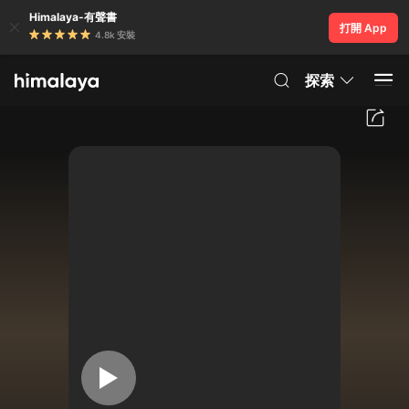
Himalaya-有聲書
打開 App
4.8k 安裝
探索