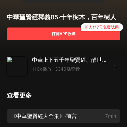
中華聖賢經釋義05·十年樹木，百年樹人
新人領7天免費試用
打開APP收聽
中華上下五千年聖賢經、醒世智慧、通透格言寶典丨涵蓋增廣賢文、菜根譚、三字經等丨金科玉律、市井俚語
111次播放
3340條聲音
查看更多
《中華聖賢經大全集》·前言
7min