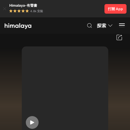
Himalaya-有聲書
打開 App
4.8k 安裝
探索