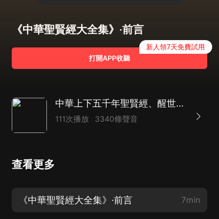
《中華聖賢經大全集》·前言
新人領7天免費試用
打開APP收聽
中華上下五千年聖賢經、醒世智慧、通透格言寶典丨涵蓋增廣賢文、菜根譚、三字經等丨金科玉律、市井俚語
111次播放
3340條聲音
查看更多
《中華聖賢經大全集》·前言
7min