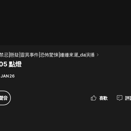
最佳女婿｜都市異能多人有聲劇｜一
種侃侃｜有聲小說
一種侃侃
米小圈上學記:一二三年級 | 暢銷出版
忌|懸疑|靈異事件|恐怖驚悚|姍姍來遲_da演播
物
05 點燈
米小圈
 JAN 26
破壞者聯盟篇1-4季·猴子警長科學探
案記|寶寶巴士
寶寶巴士
聲音
喜歡
評
大奉打更人丨頭陀淵領銜多人有聲
劇|暢聽全集|王鶴棣、田曦薇主演影
視劇原著|賣報小郎君
頭陀淵講故事
總有這樣的歌只想一個人聽