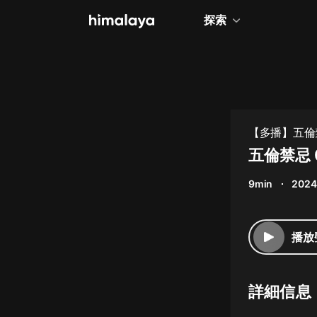
探索
全部
小說
個人成長
【多播】五倫禁
相聲評書
五倫禁忌 
兒童
9min
2024
歷史
情感治愈
播放
健康養生
商業財經
詳細信息
廣播劇