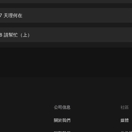
生命科學篇1-2·猴子警長科學探案記|
寶寶巴士科普
寶寶巴士
7 天理何在
【新民間劇場】我的老千江湖｜ 有聲
的紫襟｜ 魔幻千手
08 請幫忙（上）
有聲的紫襟
《夜色鋼琴曲》
夜色鋼琴曲趙海洋
太荒吞天訣丨熱血玄幻丨紫襟領銜有
聲劇
有聲的紫襟
嫡女貴嫁 | 一刀蘇蘇團隊制作 | 古言
宮鬥重生爽文 多人有聲劇
公司信息
社區
一刀蘇蘇
中國大案紀實 | 每日一驚案！真實案
關於我們
媒體
件恐怖刑偵尚文
大舌頭尚文