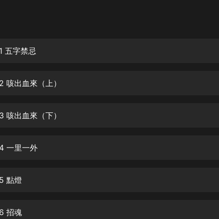
灰姑娘音樂
郭德綱於謙相聲全集
德雲社郭德綱相聲VIP
1 五字禁忌
安全警長啦咘啦哆·假期篇|新篇章加
更|寶寶巴士故事
02 咳出血來（上）
寶寶巴士
凡人修仙傳|楊洋主演影視原著|薑廣
濤配音多播版本
03 咳出血來（下）
光合積木
4 一里一外
摸金天師【第一季】（紫襟演播）
有聲的紫襟
5 點燈
無敵六皇子|爆笑穿越|無敵流皇子|安
燃領銜有聲小說
安燃
6 招魂