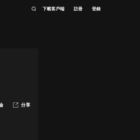
下載客戶端
註冊
登錄
論
分享