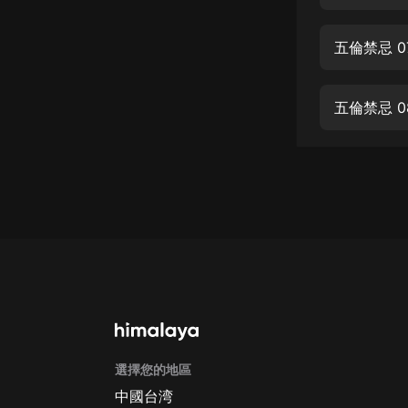
經典名著
人物傳記
五倫禁忌 0
電影
生活
五倫禁忌 
英語
日語
課程
少兒教育
二次元
教育培訓
IT科技
選擇您的地區
汽車
中國台湾