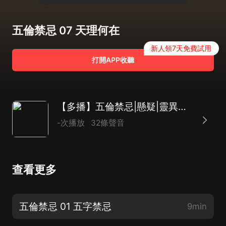
五倫禁忌 07 天理何在
新人領7天免費試用
打開APP收聽
【多播】五倫禁忌|懸疑|靈異事件|恐怖驚悚|姍姍來遲_da演播
-次播放
32條聲音
查看更多
五倫禁忌 01 五字禁忌
9min