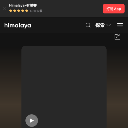
Himalaya-有聲書
打開 App
4.8k 安裝
探索