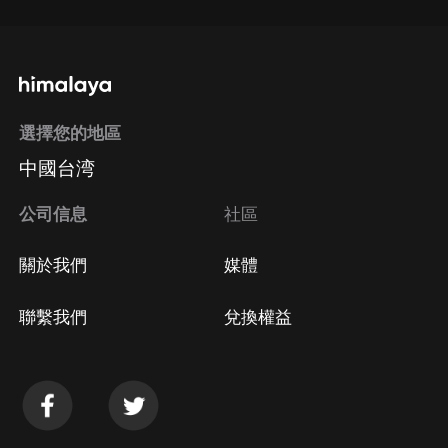
選擇您的地區
中國台湾
公司信息
社區
關於我們
媒體
聯繫我們
兌換權益